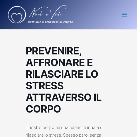
Vai
Main
al
Men
contenuto
PREVENIRE,
AFFRONARE E
RILASCIARE LO
STRESS
ATTRAVERSO IL
CORPO
Il nostro corpo ha una capacità innata di
rilasciare lo stress. Spesso però, senza