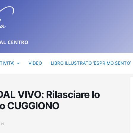
TIVITA’
VIDEO
LIBRO ILLUSTRATO ‘ESPRIMO SENTO’
 VIVO: Rilasciare lo
orpo CUGGIONO
ss.