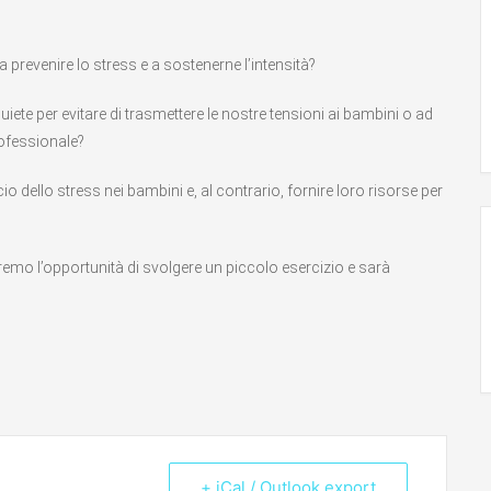
 a prevenire lo stress e a sostenerne l’intensità
?
ete per evitare di
trasmettere le nostre tensioni ai bambini
o ad
rofessionale?
io dello stress nei bambini e, al contrario, fornire loro risorse per
emo l’opportunità di svolgere un piccolo esercizio e sarà
+ iCal / Outlook export