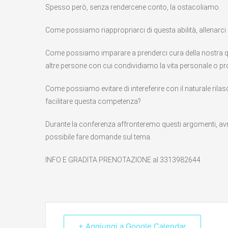
Spesso però, senza rendercene conto, la ostacoliamo.
Come possiamo riappropriarci di questa abilità,
allenarci
Come possiamo imparare a prenderci cura della nostra qui
altre persone con cui condividiamo la vita personale o p
Come possiamo evitare di intereferire con il naturale rilasc
facilitare questa competenza?
Durante la conferenza affronteremo questi argomenti, avr
possibile fare domande sul tema.
INFO E GRADITA PRENOTAZIONE al 3313982644
+ Aggiungi a Google Calendar