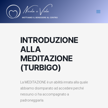
Vai
Main
al
Men
contenuto
INTRODUZIONE
ALLA
MEDITAZIONE
(TURBIGO)
La MEDITAZIONE è un abilità innata alla quale
abbiamo disimparato ad accedere perché
nessuno ci ha accompagnato a
padroneggiarla.